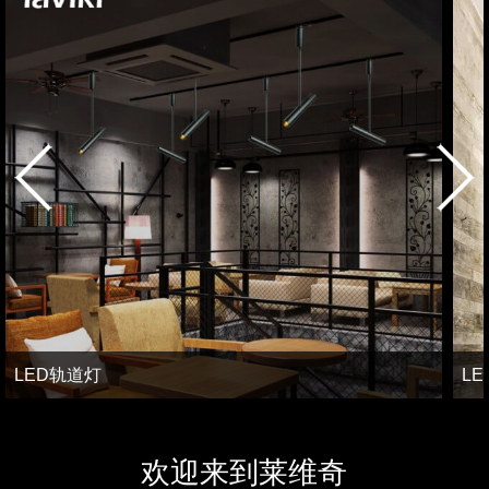
LED轨道灯
L
欢迎来到莱维奇